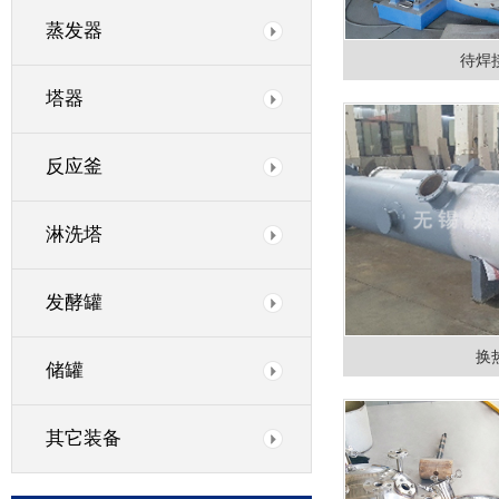
蒸发器
待焊
塔器
反应釜
淋洗塔
发酵罐
换
储罐
其它装备